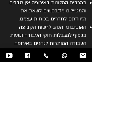
במרבית המלונות באירופה אין סבלים
והמטיילים מתבקשים לשאת את
מזוודתם לחדרים בכוחות עצמם.
האוטובוס והנהג לרשות הקבוצה
בכפוף למגבלות חוקי העבודה ושעות
העבודה המותרות לנהגים באירופה
חדרים זוגיים רבים מורכבים מ-2 מיטות
נפרדות.
בהזמנת טיסות קבוצתית אין לחברה
שליטה על בחירת מקומות הישיבה.
בעקבות מלחמת חרבות ברזל עלתה
העוינות כלפי יהודים וישראלים בעולם
ולכן יעדים רבים כולל יוון מופיעים
באזהרות המסע מטעם המטה לביטחון
לאומי. למידע מלא ומפורט הנכם
מתבקשים לעיין בנוסח האזהרה