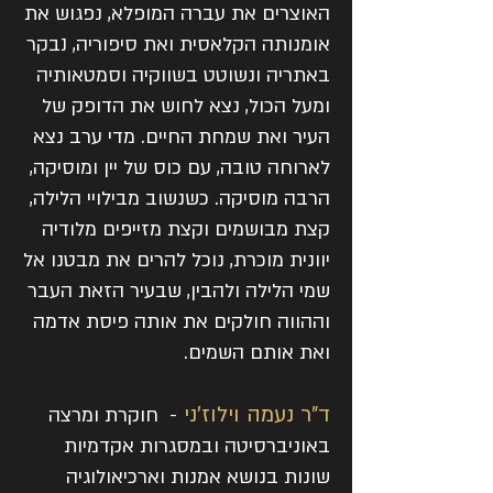
האוצרים את עברה המופלא, נפגוש את
אומנותה הקלאסית ואת סיפוריה, נבקר
באתריה ונשוטט בשווקיה וסמטאותיה
ומעל הכול, נצא לחוש את הדופק של
העיר ואת שמחת החיים. מדי ערב נצא
לארוחה טובה, עם כוס של יין ומוסיקה,
הרבה מוסיקה. כשנשוב מבילויי הלילה,
קצת מבושמים וקצת מזייפים מלודיה
יוונית מוכרת, נוכל להרים את מבטנו אל
שמי הלילה ולהבין, שבעיר הזאת העבר
וההווה חולקים את אותה פיסת אדמה
ואת אותם השמים.
ד"ר נעמה וילוז'ני
- חוקרת ומרצה
באוניברסיטה ובמסגרות אקדמיות
שונות בנושא אמנות וארכיאולוגיה