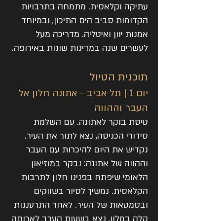
עתיקה וקלאסית. מתמחה בתרבויות
הקדומות סביב הים התיכון, ובמיוחד
אמנות יוון ואיטליה. מדריכה מעל
לעשרים שנה במדינות שונות באירופה.
תוכנית הטיול
יום 1 | תל אביב - אתונה חלון אל
העבר וההווה
טיסת בוקר לאתונה. עם השלמת
סידורי הכניסה, נצא לתור את העיר.
נקדיש את היום להיכרות עם העבר
וההווה של אתונה: נבקר במוזיאון
הלאומי שיפתח בפנינו חלון לתרבות
הקלאסית. נמשיך לסיור בשווקים
ובסמטאות של העיר. לאחר התרעננות
קלה במלון, נצא בשעות הערב לארוחה