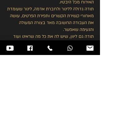
האירוח מכל היבטיו.
תודה גדולה ללינור ולחברת אדמה, לינור שעומדת
מאחורי קשירת הקשרים ותפירת הפרטים, עושה
את העבודה החשובה מאד בצורה המעולה
והנעימה שאפשר.
תודה גם ליוון, שיש לה את כל מה שראינו ועוד
יותר להציע.
מקווה שניפגש שוב בעתיד, תשמרו על עצמכם.
בהערכה רבה,
נעמה 🍁
ד"ר נעמה וילוז'ני
נובמבר 2024
ציפי יקרה,
זו הזדמנות נאותה עבורי להודות לך על שמפעל
הטיולים שהקמת בעיקר בח"ול הוא מפעל של