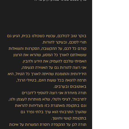
בוקר טוב לכולכם, עכשיו כשכולנו בבית, הגיע גם
תורי לסכם, ובעיקר להודות.
קודם כל לכם, על ההקשבה, הסקרנות והשאלות
ששאלתם לאורך כל המסע, שהראו את הרצון
האמיתי שלכם להעמיק את הידע ולהבין.
אני רוצה להודות גם על האווירה הנעימה,
הידידותית והתומכת שהייתה לאורך כל הטיול, היא
תרמה להנאה בכל שעות היום, בטיולי הרגל,
באוטובוס ובערבים.
תודה מיוחדת אני רוצה להוסיף ל״חברים
לתרבות״, לציפי ולטלי, שלא מוותרות לעצמן ולנו,
וגם בתקופה מאתגרת כזו מצליחות להראות
שהערך התרבותי הוא ערך בלתי נפרד גם
בתקופת קושי וחושך.
תודה לכן על ההקפדה חסרת הפשרות על איכות