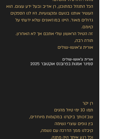
הכל התנהל כמתוכנן, רן אדיב ובעל ידע עצום. הוא
העשיר אותנו בנועם ומקצועיות. היו לנו הספקים
גדולים מאוד. היינו במוזאונים שלא ידעתי על
קיומם.
זה הטיול הראשון שלי אתכם אך לא האחרון.
תודה רבה,
אורית צ'אושו-שולים
אורית צ'אושו-שולים
סמינר אמנות בפרובנס אוקטובר 2025
רן יקר
תמו 10 ימי טיול מהנים
שבזכותך ביקרנו במקומות מיוחדים,
בין נופים עוצרי נשימה
קיבלנו ממך הדרכה עם נשמה,
וכל רגע איתך היה מתנה.