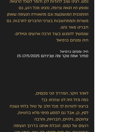
נפש. רצינו שוב להודות לכן ולומר לשכל הרצאה
ומופע היו הנאה צרופה, נהנינו מכל רגע, גם
ההתוכנית המושקעת וגם מהאווירה הנעימה שאתן
משרות והמתחשבות בצרכי החברים לתרבות. גם
חברינו מאד נהנו.
שנמשיך להפגש בעוד הרבה ארועים וטיולים.
חיה ומנחם כרמיאל
חיה ומנחם כרמיאל
סמינר אמת שקר ומה שביניהם 15-17/5/2025
לאהד היקר, המדריך הכי מקסים,
כמה מזל היה לנו שזכינו בך!
‎ברצוני להודות לך מכל הלב על טיול בלתי נשכח
לסין, כן, אבל גם למסע פנימי מלא בחוויות,
צחוקים, גילויים, חברויות, והרבה
‎רגעים של קסם. הובלת אותנו בדרכך הנעימה