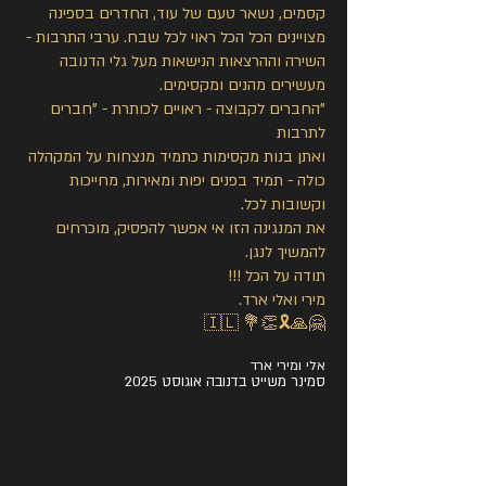
קסמים, נשאר טעם של עוד, החדרים בספינה
מצויינים הכל הכל ראוי לכל שבח. ערבי התרבות -
השירה וההרצאות הנישאות מעל גלי הדנובה
מעשירים מהנים ומקסימים.
"החברים לקבוצה - ראויים לכותרת - "חברים
לתרבות
ואתן בנות מקסימות כתמיד מנצחות על המקהלה
כולה - תמיד בפנים יפות ומאירות, מחייכות
וקשובות לכל.
את המנגינה הזו אי אפשר להפסיק, מוכרחים
להמשיך לנגן.
תודה על הכל !!!
מירי ואלי ארד.
🤗🙏🎗️👏💐 🇮🇱
אלי ומירי ארד
סמינר משייט בדנובה אוגוסט 2025