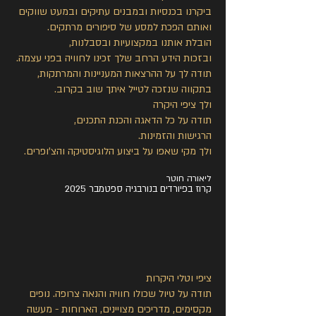
ביקרנו בכנסיות ובמבנים עתיקים ובמעט שווקים
ואותם הפכת למסע של סיפורים מרתקים.
הובלת אותנו במקצועיות ובסבלנות,
ובזכות הידע הרחב שלך זכינו לחוויה בפני עצמה.
תודה לך על ההרצאות המעניינות והמרתקות,
בתקווה שנזכה לטייל איתך שוב בקרוב.
ולך ציפי היקרה
תודה על כל הדאגה והכנת התכנים,
הרגישות והזמינות.
ולך מקי שאפו על ביצוע הלוגיסטיקה והצ'ופרים.
ליאורה חוטר
קרוז בפיורדים בנורבגיה ספטמבר 2025
ציפי וטלי היקרות
תודה על טיול שכולו חוויה והנאה צרופה. נופים
מקסימים, מדריכים מצויינים, הארוחות - מעשה