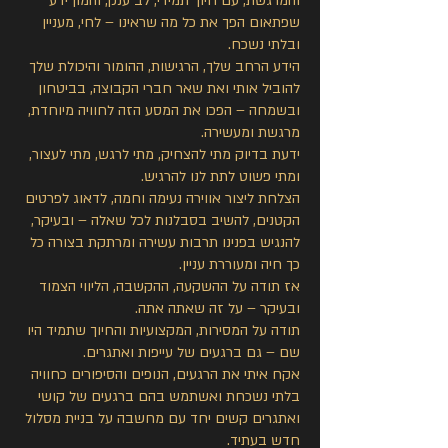
והמרגשת, עם חיוך תמידי, לב ענק, והמון ידע
שפתאום הפך את כל מה שראינו – לחי, מעניין
ובלתי נשכח.
‎הידע הרחב שלך, הרגישות, ההומור והיכולת שלך
להוביל אותי ואת שאר חברי הקבוצה, בביטחון
ובשמחה – הפכו את המסע הזה לחוויה מיוחדת,
מרגשת ומעשירה.
ידעת בדיוק מתי להצחיק, מתי לרגש, מתי לעצור,
ומתי פשוט לתת לנו להרגיש.
‎הצלחת ליצור אווירה נעימה וחמה, לדאוג לפרטים
הקטנים, להשיב בסבלנות לכל שאלה – ובעיקר,
להנגיש בפנינו תרבות עשירה ומרתקת בצורה כל
כך חיה ומעוררת עניין.
אז תודה על ההשקעה, ההקשבה, הליווי הצמוד
ובעיקר – על זה שאתה אתה.
‎תודה על המסירות, המקצועיות והחיוך שתמיד היו
שם – גם ברגעים של עייפות ואתגרים.
‎אקח איתי את הרגעים, הנופים והסיפורים כחוויה
בלתי נשכחת ואשתמש בהם ברגעים של קושי
ואתגרים קשים יחד עם מחשבה על בניית מסלול
חדש בעתיד.