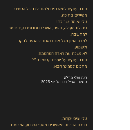
תודה ענקית למארגנים ולמובילים של הסמינר
מטיילים בחיפה.
טלי ואוהד ישר כח!
היה לנו מעולה, נהנינו, השכלנו וחוזרים עם חומר
למחשבה.
למדנו המון מכל אחת ואחד שהגענו לבקר
ולשמוע.
לא נשכח את ראדה המהממת.
תודה ענקית על יומיים קסומים.💛
מחכים לסמינר הבא.
חנה ואלי מיזלס
סמינר מטייל בכרמל יוני 2025
טלי וציפי יקרות,
חזרנו הבייתה מאושרים מסוף השבוע המרומם