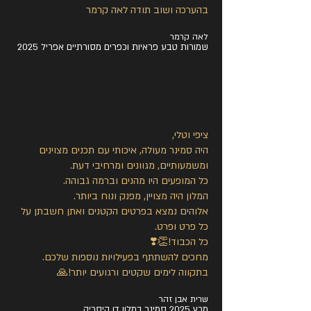
בהערכה ושוב תודה לאה קרמר
לאה קרמר
שמורות טבע פראיות וכפרים מסורתיים אפריל 2025
ציפי וטלי,
היה סמינר מעולה, איכותי עם תכנים מצוינים
ומשמעותיים, מגוונים ומרחיבי דעת.
כל המופעים היו מהנים וברמה גבוהה.
המלון היה מצויין, מפנק ונוח ביותר.
אלוהים נמצא בפרטים הקטנים ואתן חשבתן על
כל פרט ופרט.
כל הכבוד!👏❣️
מחכים להשתתף בפעילויות נוספות שלכם.
בתקווה לימים שקטים ורגועים יותר!🙏
שרית אבן זהר
מרץ 2025 סמינר במלון דן קיסריה