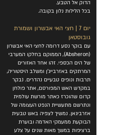
הדוק אל הטבע.
בכל הלילות נלון בקובה.
יום 7 | חצי האי אבשרון ושמורת
גובוסטאן
עם בוקר נסע דרומה לחצי האי אבשרון
(Absheron), הממוקם בחלקו המערבי
של הים הכספי. זהו אחד האזורים
המרתקים באזרבייג'ן ומשלב היסטוריה,
תרבות ונופים טבעיים נהדרים. נבקר
במקדש האש המפורסם, אתר פולחן
קדום שהוכרז כאתר מורשת עולמית
ונתרשם מתעשיית הנפט העצומה של
אזרביגאן. נמשיך לצפיה באש טבעית
הבוקעת ממעמקי האדמה ובוערת
ברציפות במשך מאות שנים על צלע