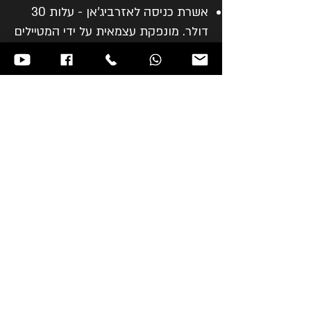
אשרת כניסה לאזרביג'אן - עלות 30
דולר. מונפקת עצמאית על ידי המטיילים
אונליין (טיפול רגיל אורך כ- 3 ימי
עבודה).
שתייה בארוחות.
תשר למדריך הישראלי - מקובל כ-5
אירו ליום.
ביטוח רפואי: על הנוסע לעשות ביטוח
בריאות ומטען. הביטוח הוא חובה!
החברה אינה אחראית לכל נזק שייגרם
למטייל במהלך הטיול.
הערות לטיול:
טיולינו מתוכננים למטיילים בעלי
בריאות תקינה וללא קשיי הליכה ולפיכך
הם כוללים גם קטעי הליכה באזורים