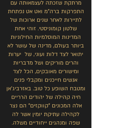
מרתקת שזכתה לעצמאותה עם
התפרקות ברה"מ ואט אט נפתחת
לתיירות לאחר שנים ארוכות של
שלטון קומוניסטי. זוהי אחת
המדינות המוסלמיות החילוניות
ביותר בעולם, מדינה של עושר לא
יתואר לצד דלות ועוני, של יערות
והרים מוריקים ושל מדבריות
ומישורים מאובקים, הכל לצד
אנשים חייכנים ומקבלי פנים
ומטבח השופע כל טוב. באזרביג'אן
חיה קהילה של יהודים הרריים
אלה המכונים "קווקזים" הם נצר
לקהילה עתיקת יומין אשר לה
שפה ומנהגים ייחודיים משלה.