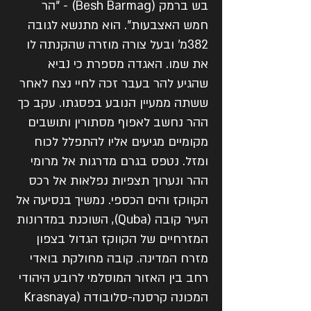
בש ברמק (Besh Barmag) - "הר
חמש האצבעות". הוא מתנשא לגובה
382מ' ובעל צורה מוזרה שהקנתה לו
את שמו. האגדה מספרת כי נביא
שהגיע להר בעבר זכה לחיי נצח לאחר
ששתה ממעיין הנובע בפסגתו. עקב כך
ההר נחשב לאפוף מסתורין ותושבים
מקומיים מגיעים אליו להתפלל לכוח
ומזל. נטפס בגרם מדרגות אל מרומי
ההר ונערוך תצפיות נפלאות אל רכס
הקווקז והים הכספי. נמשיך בנסיעה אל
העיר קובה (Quba), השוכנת במדרונות
המזרחיים של הקווקז הגדול בצפון
מזרח המדינה. קובה מחולקת בואדי
רחב בין האזור המוסלמי לרובע היהודי
המכונה קרסנה-סלובודה (Krasnaya