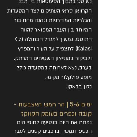
נשוטט במבוך הסימטאות בין מבני
הקרוואן סראי העתיקים לצד המסעדות
והגלריות המודרניות ונהנה מהחיבור
המיוחד בין העבר המפואר להווה
התוסס. נמשיך למגדל הבתולה (Kiz
Kalasi) לתצפית על העיר והמפרץ
ולביקור במוזיאון השטיחים המרתק.
בערב, נצא לארוחה במסעדה כולל
מופע פולקלור מקומי.
נלון בבאקו.
ימים 5-6 | הר חמש האצבעות -
קובה וכפרים בעומק הקווקז
נפתח את היום בנסיעה לחופי הים
הכספי ונמשיך ברכבים קטנים לעבר