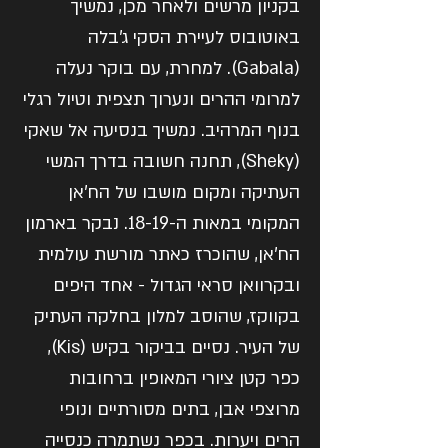
בקניון מרשים ולאחר מכן, נמשיך
באוטובוס לעיירת הסקי ג'בלה
(Gabala). למחרת, עם בוקר נעלה
למרומי ההרים ונערוך תצפית וטיול רגלי
בנוף המרהיב. נמשיך בנסיעה אל שאקי
(Sheky), תחנה חשובה בדרך המשי
העתיקה ומקום מושבו של הח'אן
המקומי במאות ה-18-19. נבקר בארמון
הח'אן, שהוכרז כאתר מורשת עולמית
ובקרוואן סראי הגדול - אחד היפים
בקווקז, שהוסב למלון בחלקה העתיק
של העיר. נסיים בביקור בקיש (Kis),
כפר קטן ציורי המאופין ברחובות
מרוצפי אבן, בתים מסורתיים ונופי
הרים ויערות. בכפר נשתמרה כנסייה