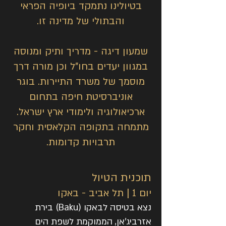
בטיולינו נתמקד ביופיה הפראי
והבתולי של מדינה זו.
שמעון דיגה
- מדריך ותיק ומנוסה
במגוון יעדים בחו"ל וכן מורה דרך
מוסמך של משרד התיירות. בוגר
אוניברסיטת חיפה בתחום
ארכיאולוגיה ולימודי ארץ ישראל.
מתמחה בתקופה הקלאסית וחקר
תרבויות קדומות.
תוכנית הטיול
יום 1 | תל אביב - באקו
נצא בטיסה לבאקו (Baku) בירת
אזרביג'אן, הממוקמת לשפת הים