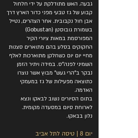
גבעה. האש מתודלקת על ידי חלחול
קבוע של גז טבעי מפני כדור הארץ דרך
אבן חול נקבובית. אחר הצהרים, נטייל
בשמורת גובוסטן (Gobustan)
המפורסמת במאות ציורי הקיר
החקוקים בסלע בהם מתוארים סצנות
מחיי יום יום כשחלקן מתוארכות לאלף
השמיני לפנה"ס. במידה ויתיר הזמן
נבקר ב"הרי געש" מבוץ אשר נוצרו
כתוצאה מפעילות של גז במעמקי
האדמה.
בתום הסיורים נשוב לבאקו ונצא
לארוחת סיום במסעדה מקומית.
נלון בבאקו.
יום 8 | טיסה לתל אביב