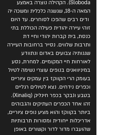
Sloboda). הקהילה נוצרה באמצע
המאה ה-18, שגשגה כלכלית ומשכה יה
ודים רבים שהפכו לסוחרים. עד היום
זוהי עיירה יהודית פעילה הכוללת בתי
כנסת, בית קברות יהודי וחיי דת
ותרבות שלווים. נסייר ברחובות העיירה
שגגותיה צבועים באדום ונתוודע
לאורחות חיי המקומיים. למחרת, נסע
במיניוואנים בנופים עוצרי נשימה לטיול
בעומק הרי הקווקז בין עמקים ציוריים
וכפרים נידחים. נצא לטיולים רגליים
בטבע ונבקר בכפר חינליק (Xinaliq).
זהו אחד הכפרים העתיקים והגבוהים
ביותר בקווקז והוא מציע נופים ציוריים,
אדריכלות ייחודית ומסורות תרבותיות
שהועברו מדור לדור וקשורים באופן