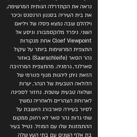
נראה את הקתדרלה הגותית המרשימה,
את בית העיריה בסגנון הרנסנס וכיכר
וילהלם שבה נמצא פסלו של ויליאם
השני. ניפרד מלוקסמבורג וניסע אל
Cloef Viewpoint אחת מנקודות
התצפית המרשימות ביותר על עיקול
נהר הסאר (Saarschleife) באזור
סארלנד, גרמניה. מהתצפית המרהיבה
הזאת ניתן ליהנות מנוף פנורמי של
הלולאה הטבעית של הנהר, יערות
ושלווה טבעית עוטפת. נחזור לספינה
לארוחת הצהריים ולאחריה נמשיך
לסיור בעיירה סארבורג היושבת על
שתי גדות נהר סאר לא רחוק ממקום
ההתמזגות שלו עם המוזל. נטייל בעיר
בת אלף השנים עם בתי העץ שלה