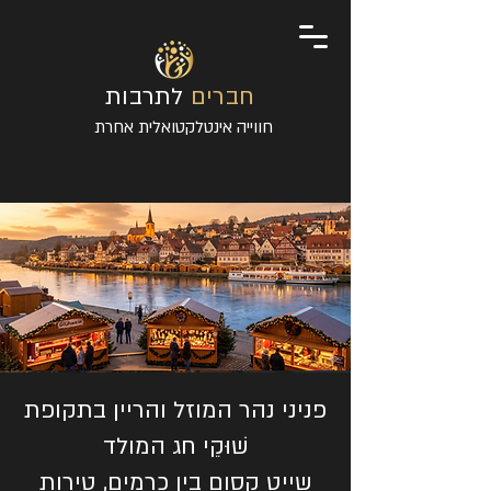
חברים
לתרבות
חווייה אינטלקטואלית אחרת
פניני נהר המוזל והריין בתקופת
שׁוּקֵי חג המולד
שייט קסום בין כרמים, טירות