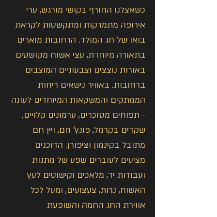
כשאצלנו החורף בקושי מורגש, ערי
אירופה מתמרקות ומתקשטות לקראת
בואו של חג המולד. הרחובות מוארים
בתאורה מיוחדת, עצי אשוח מקושטים
באורות נוצצים וצבעוניים המוצבים
ברחובות. באוויר נישאים ריחות
הממתקים והמשקאות המיוחדים לעונה
- תפוחים מסוכרים, ערמונים קלויים,
שקדים בקרמל, פונץ' חם, ויין חם
מתובל בקינמון וציפורן. הדוכנים
מציעים לעוברים שפע של מתנות
ועבודות יד, מלאכים וקישוטים לעץ
האשוח, נרות, צעצועים, ומעל לכל
אווירת החג החמה והשופעת