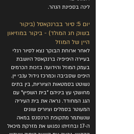
לינה בספינת הנהר.
יום 5: סיור בברנקאסל (ביקור
בשוק חג המולד) - ביקור במוזיאון
היין של המוזל
לאחר ארוחת הבוקר נצא לסיור רגלי
בעיירה היפיפיה ברנקאסל היושבת
בעמק המוזל והידועה בזכות הכרמים
היפים שסביבה וכמרכז גידול ענבי יין.
נשוטט בסמטאות הציוריות, בין בתים
מחושקי עץ ביניהם "בית השפיץ" עם
הגג המחודד. נראה את בית העיריה
המעוטר בסמלים וציורים שונים
שנשתמר מתקופת הרנסנס במאה
ה-17 ובחזיתו נפגוש את מזרקת מיכאל