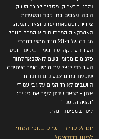
ומבני הבארוק. מסביב לכיכר השוק
היפה, ניצבים בתי קפה ומסעדות
ציוריות וסמטאות יפות יוצאות ממנה.
האטרקציה המרכזית היא המפל הנופל
מגובה של כ-20 מטר ממש במרכז
העיר העתיקה. עוד בימי הביניים הוסט
פלג מים מקומי בשם לואקבאך לתוך
העיר כדי לנצל את מימיו. העיר העתיקה
שופעת בתים צבעוניים ודוברות
היושבים לאורך המים על גבי עמודי
אלון - מראה שנתן לעיר את כינויה:
"ונציה הקטנה".
לינה בספינת הנהר.
יום 4: טרייר - שייט בנופי המוזל
לכיוון ברנקאסל