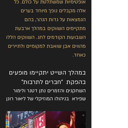
אופטימיות שמשתלטת על כולם. כל
אלה מקבלים נופך מיוחד בערים
הנמצאות על גדות הנהר, בהם
מתקיימים השווקים במהלך ארבעת
השבועות הקודמים לחג. השווקים הללו
מהווים אבן שואבת למקומיים ולתיירים
כאחד.
במהלך השייט יתקיימו מופעים
בהפקת "חברים לתרבות"
השחקנים והזמרים נתן דטנר ולימור
שפירא בניהולו המוזיקלי של ליאור רונן