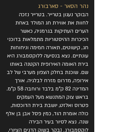
נהר הסאר - סארבורג
הבוקר נעגון בטרייר. בטרייר נזכה
לחוות את אווירת חג המולד באחת
הערים העתיקות בגרמניה, כאשר
הכיכרות ההיסטוריות מתמלאות בדוכני
חג, קישוטים, תאורה חמימה וניחוחות
עונתיים. נצא בנסיעה ללוקסמבורג היא
בירת האומה האירופית הקטנה באותו
שם. שוכנת בחלק הצפון מערבי של לב
אירופה, מדרום מזרח לבלגיה. אורך
המדינה 82 ק"מ בלבד ורוחבה 58 ק"מ.
בראש צוק המתנשא מעל העמקים
פטרוס ואלזט, יושבת בירת הדוכסות,
כולה אומרת הוד, כמין פסל אבן בן אלף
שנה. נצא לסיור בעיר הבירה
לוקסמבורג. נבקר בשוק הדגים הציורי,