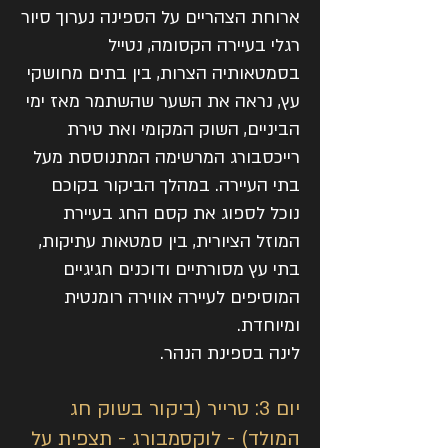
ארוחת הצהריים על הספינה נערוך סיור
רגלי בעיירה הקסומה, נטייל
בסמטאותיה הצרות, בין בתים מחושקי
עץ, נראה את השער שהשתמר מאז ימי
הביניים, השוק המקומי ואת טירת
רייכסבורג המרשימה המתנוססת מעל
בתי העיירה. במהלך הביקור בקוכם
נוכל לספוג את קסם החג בעיירת
המוזל הציורית, בין סמטאות עתיקות,
בתי עץ מסורתיים ודוכנים חגיגיים
המוסיפים לעיירה אווירה רומנטית
ומיוחדת.
לינה בספינת הנהר.
יום 3: טרייר (ביקור בשוק חג
המולד) - לוקסמבורג - תצפית על