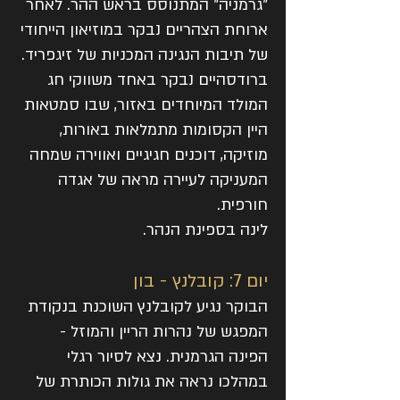
"גרמניה" המתנוסס בראש ההר. לאחר
ארוחת הצהריים נבקר במוזיאון הייחודי
של תיבות הנגינה המכניות של זיגפריד.
ברודסהיים נבקר באחד משווקי חג
המולד המיוחדים באזור, שבו סמטאות
היין הקסומות מתמלאות באורות,
מוזיקה, דוכנים חגיגיים ואווירה שמחה
המעניקה לעיירה מראה של אגדה
חורפית.
לינה בספינת הנהר.
יום 7: קובלנץ - בון
הבוקר נגיע לקובלנץ השוכנת בנקודת
המפגש של נהרות הריין והמוזל -
הפינה הגרמנית. נצא לסיור רגלי
במהלכו נראה את גולות הכותרת של