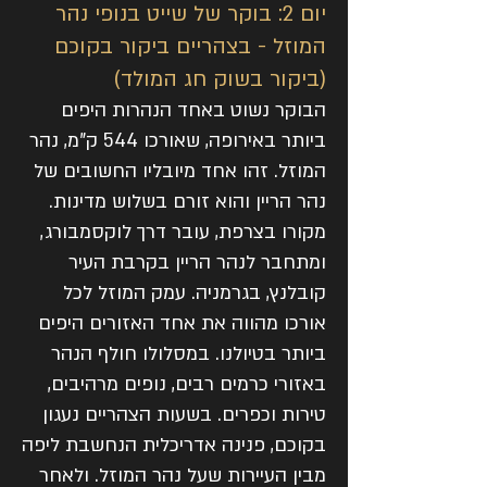
יום 2: בוקר של שייט בנופי נהר
המוזל - בצהריים ביקור בקוכם
(ביקור בשוק חג המולד)
הבוקר נשוט באחד הנהרות היפים
ביותר באירופה, שאורכו 544 ק"מ, נהר
המוזל. זהו אחד מיובליו החשובים של
נהר הריין והוא זורם בשלוש מדינות.
מקורו בצרפת, עובר דרך לוקסמבורג,
ומתחבר לנהר הריין בקרבת העיר
קובלנץ, בגרמניה. עמק המוזל לכל
אורכו מהווה את אחד האזורים היפים
ביותר בטיולנו. במסלולו חולף הנהר
באזורי כרמים רבים, נופים מרהיבים,
טירות וכפרים. בשעות הצהריים נעגון
בקוכם, פנינה אדריכלית הנחשבת ליפה
מבין העיירות שעל נהר המוזל. ולאחר