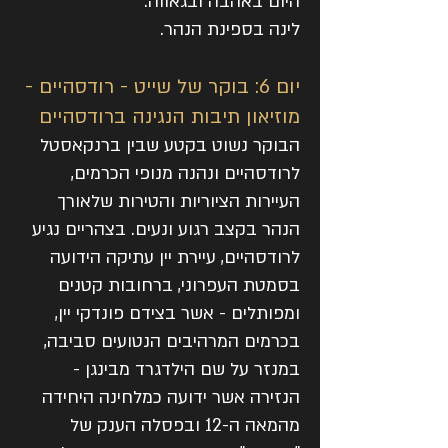
היום באהבה ובגאווה.
לינה בספינת הנהר.
יום 6: בוקר של שייט - רודסהיים -
מוזיאון תיבות הנגינה ברודסהיים
הבוקר נשוט בקטע שבין ברנקאסטל
לרודסהיים ונהנה מנופי הכרמים,
העיירות הציוריות והטירות שלאורך
הנהר בקצב רגוע ונעים. בצהריים נגיע
לרודסהיים, עיירת יין עתיקה הידועה
בסמטת העפרוני, ברחובות קטנים
ומפותלים - אשר בצידם פונדקי יין,
בכרמים המרהיבים הנטועים סביבה,
במנזר על שם הילדגרד מבינגן -
הנזירה אשר ידועה כמלחינה היחידה
מהמאה ה-12 ובפסלה הענק של