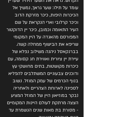
הקדוש. נראה את השער היחיד שעדיין
עומד על תילו: שער גראך, נמשיך אל
הכיכרות היפות, כיכר מזרקת הדוב
וכיכר קרלובי וארי הנקראת על שם
העיר התאומה וכמובן, כיכר יין הדוקטור
המפורסם מהאגדה על היין המקומי
שריפא את הבישוף ממחלה קשה.
בברנקאסל ניהנה משילוב נפלא של
עיירת יין ציורית ואווירת חג קסומה, עם
כיכרות מקושטות, בתים מחושקי עץ
ודוכנים צבעוניים המשתלבים להפליא
בנוף הכרמים של עמק המוזל. נשוב
לספינה לארוחת הצהריים ולאחריה
נבקר במוזיאון היין של המוזל המציע
הצצה מרתקת לעולם היינות המקומיים
- מסורת בת מאות שנים הנשמרת עד