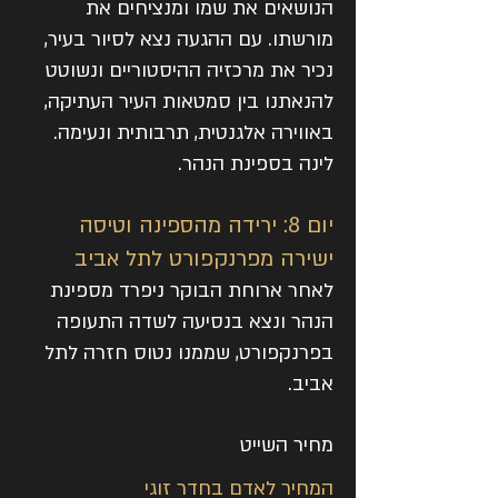
הנושאים את שמו ומנציחים את
מורשתו. עם ההגעה נצא לסיור בעיר,
נכיר את מרכזיה ההיסטוריים ונשוטט
להנאתנו בין סמטאות העיר העתיקה,
באווירה אלגנטית, תרבותית ונעימה.
לינה בספינת הנהר.
יום 8: ירידה מהספינה וטיסה
ישירה מפרנקפורט לתל אביב
לאחר ארוחת הבוקר ניפרד מספינת
הנהר ונצא בנסיעה לשדה התעופה
בפרנקפורט, שממנו נטוס חזרה לתל
אביב.
מחיר השייט
המחיר לאדם בחדר זוגי