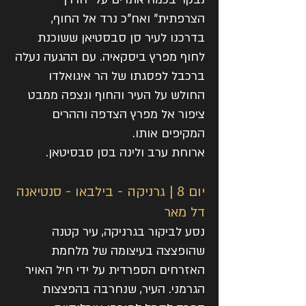
הצרפתית" ואח"כ נרד אל החוף,
בדרכנו לעיר סן סבסטיאן ששוכנת
לחוף מפרץ ביסקאיה. עם ההגעה נעלה
ברכבל לפסגתו של הר איגואלדו
החולש על העיר והחוף ונצפה ממבט
ציפור אל מפרץ הצדפה וההרים
המקיפים אותו.
ארוחת ערב ולינה בסן סבסיטאן.
יום 8 | גרניקה - בילבאו - סנטיאנה
דל מאר
נסע לביקור בגרניקה, עיר קטנה
שהופצצה בעיצומה של מלחמת
האזרחים הספרדית על ידי חיל האויר
הגרמני. העיר, שנחרבה בהפצצות