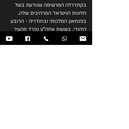
בקתדרלה המרשימה שנודעת בשל
חלונות הויטראז' המרהיבים שלה,
בפנתאון המלכותי ובחודריה - הרובע
היהודי. בשעות אחה"צ נפרד מהעיר
ונצא בנסיעה דרומה בדרכנו לסלמנקה.
ארוחת ערב ולינה בסלמנקה.
יום 13 | סלמנקה - אווילה
סלמנקה היא עיר אוניברסיטאית
מפוארת שבה מתרכזות כמה משכיות
החמדה הארכיטקטוניות החשובות
ביותר בספרד. נטייל בין הכיכרות
המרהיבות, הארמונות הפרטיים, צמד
הקתדרלות הייחודי והמכלול
האוניברסיטאי. בשעות אחה"צ נפרד
מהעיר ונצא בנסיעה קצרה לאווילה, עיר