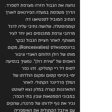
נחצה את הגבול חזרה מצרפת לספרד.
הדרך מטפסת במעלה הפירנאים לאורך
הנתיב המוביל לסנטיאגו דה
קומפוסטלה. שלושה נתיבי עליה לרגל
מרחבי צרפת מתכנסים כאן יחד לציר
משותף. לאחר חציית הגבול נבקר
ברונססוואלס (Roncesvalles), מקום
מותו של רולן הלוחם האגדי וגיבור
האפוס של "שירת רולן". נמשיך בנסיעה
לסוס דל ריי קתוליקו. זהו כפר
ימי-ביניימי קסום ומקום הולדתו של
המלך פרדיננד הקתולי. לאחר
התארגנות קצרה במלון נצא לשוטט
במבוכי הסמטאות שבין בתי הכפר;
נכיר את נוף ילדותו של פרננדו, שהקים
עם איזבל הקתולית את האימפריה