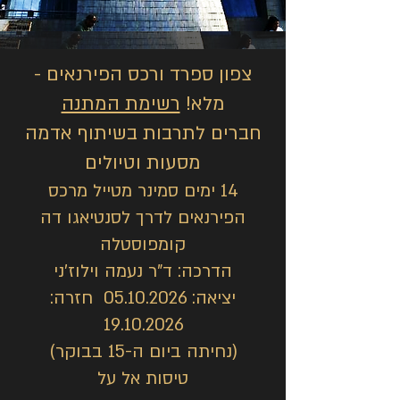
צפון ספרד ורכס הפירנאים -
מלא!
רשימת המתנה
חברים לתרבות בשיתוף אדמה
מסעות וטיולים
14 ימים סמינר מטייל מרכס
הפירנאים לדרך לסנטיאגו דה
קומפוסטלה
הדרכה: ד"ר נעמה וילוז'ני
יציאה:
05.10.2026
חזרה:
19.10.2026
(נחיתה ביום ה-15 בבוקר)
טיסות אל על