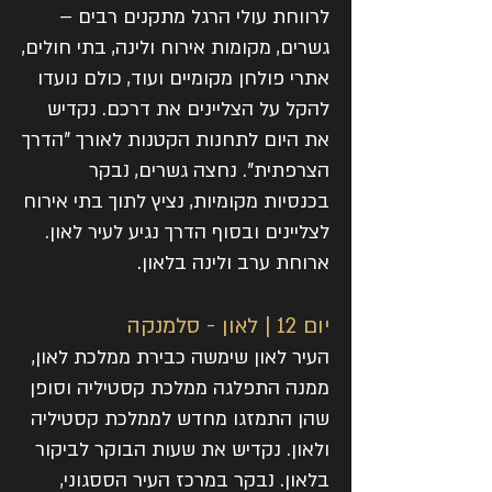
לרווחת עולי הרגל מתקנים רבים –
גשרים, מקומות אירוח ולינה, בתי חולים,
אתרי פולחן מקומיים ועוד, כולם נועדו
להקל על הצליינים את דרכם. נקדיש
את היום לתחנות הקטנות לאורך "הדרך
הצרפתית". נחצה גשרים, נבקר
בכנסיות מקומיות, נציץ לתוך בתי אירוח
לצליינים ובסוף הדרך נגיע לעיר לאון.
ארוחת ערב ולינה בלאון.
יום 12 | לאון - סלמנקה
העיר לאון שימשה כבירת ממלכת לאון,
ממנה התפלגה ממלכת קסטיליה וסופן
שהן התמזגו מחדש לממלכת קסטיליה
ולאון. נקדיש את שעות הבוקר לביקור
בלאון. נבקר במרכז העיר הססגוני,