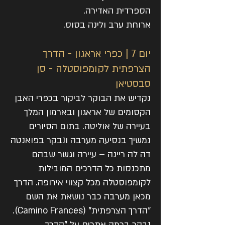
הספרדית האדירה.
ארוחת ערב ולינה בסוס.
יום 7 | כפרי אראגון - הדרך
הצרפתית לקומפוסטלה - סן
סבסטיאן
נקדיש את הבוקר לביקור בכפרי האבן
הקסומים של אראגון ובארמון המלך
בעיירה של אוליטה. בתום הסיורים
נמשיך בנסיעה מערבה ונבקר בפואנטה
דה לה ריינה – עיירה וגשר שבהם
מתכנסות כל הדרכים המובילות
לקומפוסטלה מכל קצווי אירופה. הדרך
מכאן מערבה כבר נושאת את השם
"הדרך הצרפתית" (Camino Frances).
נבקר בכמה אתרים על "הדרך