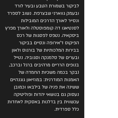
לביקור בשמורת הטבע ובעיר לורד
ובעמק גווארני שבצרפת. נשוב לספרד
ונסייר לאורך הדרכים המובילות
לסנטיאגו דה קומפוסטלה ולאורך מפרץ
ביסקאיה. נטפס לפסגות של רכס
הפיקוס ד'אירופה ונסיים בביקור
בבירות המלכותיות של בורגוס ולאון
ובערים של סלמנקה וסגוביה. נטייל
בנופים הרריים מרהיבים ברגל וברכב,
נבקר בכמה משכיות החמדה של
האמנות המודרנית: במוזיאון גוגנהיים
ששינה את פניה של בילבאו וכמובן
נעסוק גם בנושאי יהדות ופוליטיקה
עכשווית בין בדלנות באסקית לאחדות
כלל ספרדית.