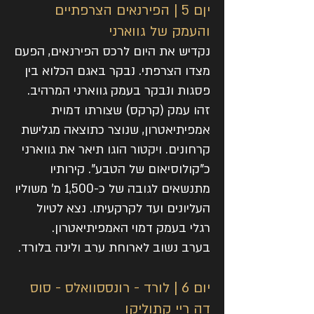
יןם 5 | הפירנאים הצרפתיים
והעמק של גווארני
נקדיש את היום לרכס הפירנאים, הפעם
מצדו הצרפתי. נבקר באגם הכלוא בין
פסגות ונבקר בעמק גווארני המרהיב.
זהו עמק (קרקס) שצורתו דמוית
אמפיתיאטרון, שנוצר כתוצאה מגלישת
קרחונים. ויקטור הוגו תיאר את גווארני
כ"קולוסיאום של הטבע". קירותיו
מתנשאים לגובה של כ-1,500 מ' משוליו
העליונים ועד לקרקעיתו. נצא לטיול
רגלי בעמק דמוי האמפיתיאטרון.
בערב נשוב לארוחת ערב ולינה בלורד.
יום 6 | לורד - רונססוואלס - סוס
דה ריי קתוליקו