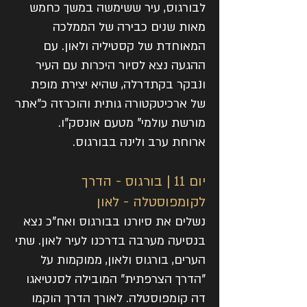
לבורגוס, עיר ששימשה במשך כחמש
מאות שנים כבירה של הממלכה
המאוחדת של קסטיליה ולאון. עם
ההגעה נצא לסיור היכרות עם העיר
ונבקר בקתדרלה, שהיא יצירת מופת
של ארכיטקטורה גותית והוכרזה כ"אתר
מורשת עולמי" מטעם אונסק"ו.
ארוחת ערב ולינה בבורגוס.
יום 11 | בורגוס - הדרך
לקומפוסטלה - לאון
נשלים את סיורנו בבורגוס ואח"כ נצא
בנסיעה מערבה בדרכנו לעיר לאון. שתי
הערים, בורגוס ולאון, ממוקמות על
"הדרך הצרפתית" המובילה לסנטיאגו
דה קומפוסטלה. לאורך הדרך הוקמו