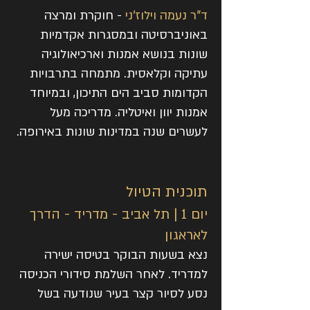
ד"ר נעמה וילוז'ני
- חוקרת ומרצה
באוניברסיטה ובמסגרות אקדמיות
שונות בנושא אמנות וארכיאולוגיה
עתיקה וקלאסית. מתמחה בתרבויות
הקדומות סביב הים התיכון, ובמיוחד
אמנות יוון ואיטליה. מדריכה מעל
לעשרים שנה במדינות שונות באירופה.
תוכנית הטיול
יום 1 | תל אביב - מדריד - הדרך
לאראגון
נצא בשעות הבוקר בטיסה ישירה
למדריד. לאחר השלמת סידורי הכניסה
נסע לסיור קצר בעיר שנודעה בשל