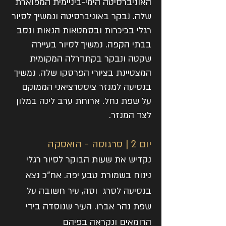
האוניברסיטה הימי-ביניימית המפוארת
שלה. נבקר באוניברסיטה ונמשיך לסיור
רגלי בכיכרות ובסמטאות הנאות ונסב
בבתי הקפה. נמשיך לסיור בעיירה
שקטה ונבקר בקתדרלה המקומית
המצטיינת בציורי הפרסקו שלה. נמשיך
בנסיעה למנזר ציסטרציאני הממוקם
על שפת נחל. ארוחת ערב לינה במלון
לצד המנזר.
יום 2 | סרגוסה - הואסקה
נקדיש את שעות הבוקר לסיור רגלי
נינוח בשמורת טבע יפה. אח"כ נצא
בנסיעה לסרג וסה, עיר חשובה על
שפת נהר אברו. העיר שנוסדה בידי
הרומאים ונקראה בפיהם