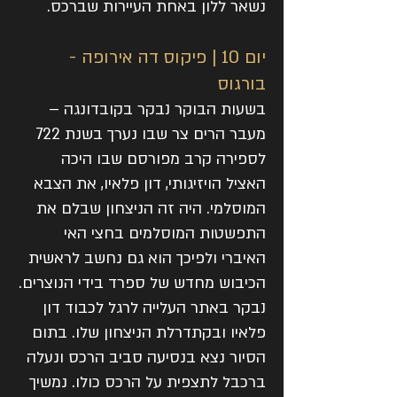
נשאר ללון באחת העיירות שברכס.
יום 10 | פיקוס דה אירופה -
בורגוס
בשעות הבוקר נבקר בקובדונגה –
מעבר הרים צר שבו נערך בשנת 722
לספירה קרב מפורסם שבו היכה
האציל הויזיגותי, דון פלאיו, את הצבא
המוסלמי. היה זה הניצחון שבלם את
התפשטות המוסלמים בחצי האי
האיברי ולפיכך הוא גם נחשב לראשית
הכיבוש מחדש של ספרד בידי הנוצרים.
נבקר באתר העלייה לרגל לכבוד דון
פלאיו ובקתדרלת הניצחון שלו. בתום
הסיור נצא בנסיעה סביב הרכס ונעלה
ברכבל לתצפית על הרכס כולו. נמשיך