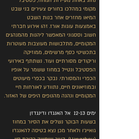
נחוג באחת מעיירות המחוז, פסטיבל 
מקומי במהלכו בחורים צעירים בני שבט 
המיאו מחזרים אחר בנות השבט 
באמצעות עוגות אורז. זהו אירוע חברתי 
חשוב וססגוני המאפשר ליהנות מהמנהגים 
המקומיים, מתלבושות מעוצבות מעוטרות 
בתכשיטי כסף מרשימים, ממוזיקה 
וריקודים מסורתיים ועוד. נשתתף באירועי 
הפסטיבל ונטייל במחוז ששמר על אופיו 
הכפרי והמסורתי. נבקר בכפרי מיעוטים 
ובמוזיאונים חיים, נתוודע לאורחות חיי 
המקומיים ונהנה מהנופים היפים של האזור.
ימים 12-13  אל האנגז'ו וז'ינגדזן
בשעות הבוקר נשלים את הסיור במחוז 
גואייג'ו ולאחר מכן נצא בטיסה להאנגז'ו 