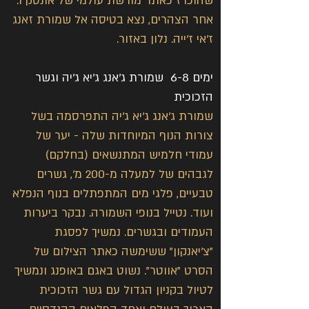
שהוכרז כאתר מורשת עולמי של אונסק"ו. 
אחר הצהרים, נצא בטיסה אל שמורת זאנג 
ז'אי ז'ייה. נלון באזור.
ימים 6-8  שמורת ג'אנג ג'יא ג'יה וגשר 
הזכוכית
שמורת ג'אנג ג'יא ג'יה התפרסמה בשל 
צורות הנוף המיוחדות שלה - יער של 
עמודי חלמיש המתנשאים (בחלקם) 
לגבהים של למעלה מ-200 מ', גשרים 
טבעיים, פלגי מים המתפתלים בנוף הנפלא 
ועוד. נטייל בנופי השמורה. נבקר ביערות 
העמודים ובגשרים. נמשיך לפסגת 
"צ'יאנקון" ששימשה כאתר הצילום של 
הסרט "אווטר". נשוט באגם באופנג ונמשיך 
לטיול בקניון הגדול עם גשר הזכוכית 