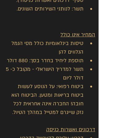
סעיף "דרכונים ואשרות כניסה").
תשר: לנותני השירותים השונים.
המחיר אינו כולל
טיסות בינלאומיות כולל מסי הנמל 
הנלווים להן
תוספת ליחיד בחדר בסך: 880 דולר
תשר למדריך הישראלי - מקובל כ- 5 
דולר ליום
ביטוח רפואי: על הנוסע לעשות 
ביטוח בריאות ומטען. הביטוח הוא 
חובה! החברה אינה אחראית לכל 
נזק שייגרם למטייל במהלך הטיול.
דרכונים ואשרות כניסה