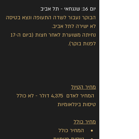
יום 16: שנגחאי - תל אביב
הבוקר נעבור לשדה התעופה ונצא בטיסה 
לא ישירה לתל אביב.
נחיתה משוערת לאחר חצות (ביום ה-17 
לפנות בוקר).
מחיר הטיול
 המחיר לאדם  4,375 דולר - לא כולל 
טיסות בינלאומיות
מחיר כולל
המחיר כולל