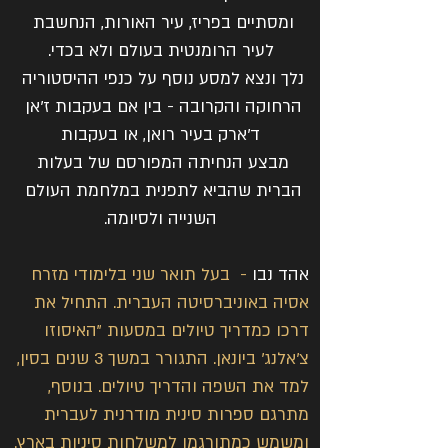
ומסתיים בפריז, עיר האורות, הנחשבת 
לעיר הרומנטית בעולם ולא בכדי.
נלך ונצא למסע נוסף על כנפי ההיסטוריה 
הרחוקה והקרובה - בין אם בעקבות ז'אן 
ד'ארק בעיר רואן, או בעקבות
מבצע הנחיתה המפורסם של בעלות 
הברית שהביא לתפנית במלחמת העולם 
השנייה ולסיומה.
אהד נבו 
-  
בעל תואר שני בלימודי מזרח 
אסיה באוניברסיטה העברית. התחיל את 
דרכו כמדריך טיולים במסעות "האיסוזו 
צ'אלנג' ביונאן. התגורר במשך 3 שנים בסין, 
למד את השפה והדריך טיולים. בנוסף, 
מתרגם ספרות סינית מודרנית לעברית 
ומשמש כמתורגמן למשלחות סיניות בארץ.