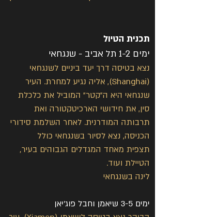
תכנית הטיול
ימים 1-2 תל אביב - שנגחאי
נצא בטיסה דרך יעד ביניים לשנגחאי 
(Shanghai), אליה נגיע למחרת. העיר 
שנגחאי היא ה"קטר" המוביל את כלכלת 
סין, את חידושי הארכיטקטורה ואת 
תרבותה המודרנית. לאחר השלמת סידורי 
הכניסה, נצא לסיור בשנגחאי כולל
תצפית מאחד המגדלים הגבוהים בעיר, 
הטיילת ועוד.
לינה בשנגחאי
ימים 3-5 שיאמן וחבל פוג'יאן