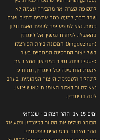
(Hangzhou). העיר שימשה כבירת סין 
לתקופה קצרה, אך מהבירה עצמה לא 
שרד דבר, למעט כמה אתרים דתיים ואגם 
קסום. נצא למופע יפה לשפת האגם ונלון 
בהאנגז'ו. למחרת נמשיך אל ז'ינגדזן 
(Jingdezhen) המכונה בירת הפורצלן, 
בשל ייצור החרסינה המתקיים בעיר 
כ-1700 שנה. נסייר במוזיאון המציג את 
אמנות החרסינה של ז'ינגדזן, ונתוודע 
לתהליך ולטכניקת הייצור המקומית. בערב 
נצא לסיור באזור האומנות טאושיצ'ואן. 
לינה בז'ינגדזן.
ימים 14-15  ההר הצהוב - שנגחאי
הבוקר נשלים את הסיור בז'ינגדזן ונסע אל 
ההר הצהוב, רכס הרים שפסגותיו 