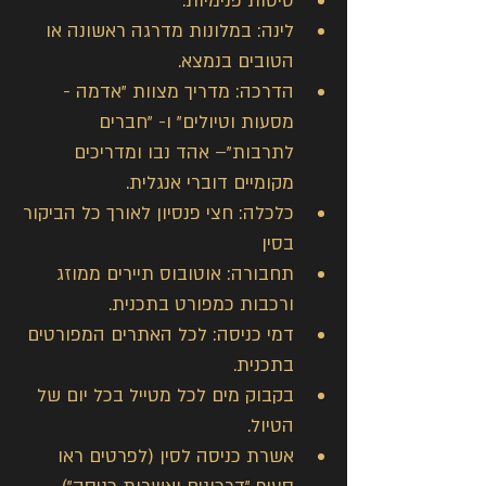
טיסות פנימיות.
לינה: במלונות מדרגה ראשונה או 
הטובים בנמצא.
הדרכה: מדריך מצוות "אדמה - 
מסעות וטיולים" ו- "חברים 
לתרבות"– אהד נבו ומדריכים 
מקומיים דוברי אנגלית.
כלכלה: חצי פנסיון לאורך כל הביקור 
בסין
תחבורה: אוטובוס תיירים ממוזג 
ורכבות כמפורט בתכנית.
דמי כניסה: לכל האתרים המפורטים 
בתכנית.
בקבוק מים לכל מטייל בכל יום של 
הטיול.
אשרת כניסה לסין (לפרטים ראו 