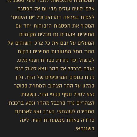
המשוננות מתנשאות לגובה מעל 1500 מ'. 
אלפי סינים עולים מדי יום אל הפסגה 
לצפות במראה המרהיב של "ים העננים" 
המקיף את הפסגות הגבוהות. יחד עם 
התיירים, צועדים גם סבלים מקומיים 
המעלים על גבם את כל צרכי השוהים על 
ההר: החל ממזוודות התיירים וירקות 
לבישול ועד קורות כבדות ושקי מלט. 
נעלה ברכבל אל ההר ונצא לטיול רגלי 
נינוח בנופים המרשימים של ההר. נלון 
במלון על ההר הצהוב ולמחרת בבוקר 
נצא לטיול נוסף בנופי ההר. בשעות 
הצהריים נרד ברכבל מההר ונסע ברכבת 
המהירה לשנגחאי. בערב נצא לארוחת 
פרידה באחת ממסעדות העיר. לינה 
בשנגחאי.