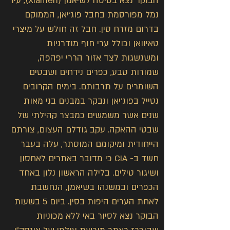
הבוקר נצא בטיסה לשיאמן (Xiamen), עיר 
נמל מפורסמת בחבל פוג'יאן, הממוקם 
בדרום מזרח סין. חבל זה חולש על מיצרי 
טאיוואן וכולל ערי חוף מודרניות 
ומשגשגות לצד אזור הררי יפהפה, 
שמורות טבע, כפרים נידחים ושבטים 
השומרים על תרבותם. בימים הקרובים 
נטייל בפוג'יאן ונבקר במבנים בני מאות 
שנים אשר משמשים כמבצר קהילתי של 
שבטי ההאקה. עקב גודלם העצום, צורתם 
הייחודית ומיקומם המוסתר, עלה בעבר 
חשד ב- CIA כי מדובר באתרים לאחסון 
ושיגור טילים. בלילה הראשון נלון באחד 
הכפרים ובמשנהו בשיאמן, הנחשבת 
לאחת הערים היפות בסין. ביום 5 בשעות 
הבוקר נצא לסיור באי ללא מכוניות 