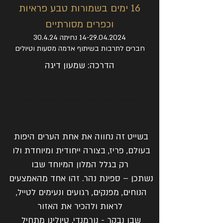
16 ימים בשמורות טבע פראיות
וכפרים מסורתיים
14-29.04.2024
נחיתה 30.4.24
חברים לתרבות בשיתוף אדמה מסעות וטיולים
הדרכה: שמעון דיגה
ההרשמה מלאה. ליחצו כאן והרשמו ברשימת ההמתנה.
בשייט זה נחווה את אחת הערים היפות 
בעולם, פריז, בצורה ייחודית ומיוחדת ולו 
רק בגלל המלון המיוחד שבו
נשתכן – ספינת נהר. זהו אחד מהאמצעים 
הנוחים, מפנקים, רגועים ונעימים לטייל, 
לראות ולהכיר את האזור
שבו נבקר - נורמנדי. טיולינו מתחיל 