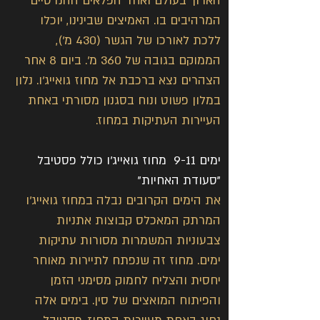
הארוך בעולם ואחד הפלאים ההנדסיים 
המרהיבים בו. האמיצים שבינינו, יוכלו 
ללכת לאורכו של הגשר (430 מ'), 
הממוקם בגובה של 360 מ'. ביום 8 אחר 
הצהרים נצא ברכבת אל מחוז גואייג'ו. נלון 
במלון פשוט ונוח בסגנון מסורתי באחת 
העיירות העתיקות במחוז.
ימים 9-11  מחוז גואייג'ו כולל פסטיבל 
"סעודת האחיות"
את הימים הקרובים נבלה במחוז גואייג'ו 
המרתק המאכלס קבוצות אתניות 
צבעוניות המשמרות מסורות עתיקות 
ימים. מחוז זה שנפתח לתיירות מאוחר 
יחסית והצליח לחמוק מסימני הזמן 
והפיתוח המואצים של סין. בימים אלה 