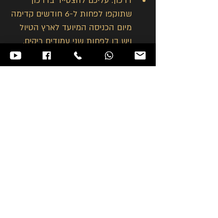
דרכון: עליכם להצטייד בדרכון 
שתוקפו לפחות ל-6 חודשים קדימה 
מיום הכניסה המיועד לארץ הטיול 
ויש בו לפחות שני עמודים ריקים.
אשרת כניסה: דרושה אשרה לסין. 
האשרה תונפק באופן קבוצתי. על 
המטיילים יהיה להעביר אלינו דרכון, 
תמונת פספורט וטופס בקשת אשרה.
הערות חשובות
התשתיות והשירותים באזורים 
הכפריים בסין אינם ברמה המקובלת 
במערב
יציאת הטיול כרוכה במינימום 20 
מטיילים בקבוצה
ייתכנו שינויים בסדר הביקורים 